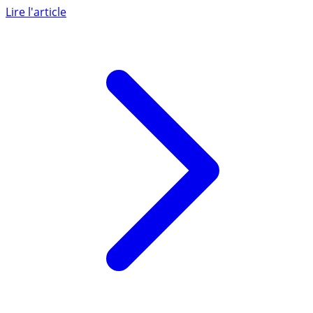
sera pas temporaire ! Il était temps ! Les banquiers
centraux (...)
Lire l'article