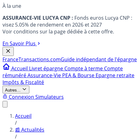
À la une
ASSURANCE-VIE LUCYA CNP :
Fonds euros Lucya CNP :
visez 5.05% de rendement en 2026 et 2027
Voir conditions sur la page dédiée à cette offre.
En Savoir Plus
France
Transactions.com
Guide indépendant de l'épargne
Accueil
Livret épargne
Compte à terme
Compte
rémunéré
Assurance-Vie
PEA & Bourse
Epargne retraite
Impôts & Fiscalité
Autres...
Connexion
Simulateurs
Accueil
/
📰 Actualités
/