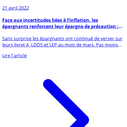
21 avril 2022
Face aux incertitudes liées à l’inflation, les
épargnants renforcent leur épargne de précaution :
livret A, LDDS et LEP font encore le plein au mois de
Sans surprise les épargnants ont continué de verser sur
mars
leurs livret A, LDDS et LEP au mois de mars. Pas moins
de (...)
Lire l'article