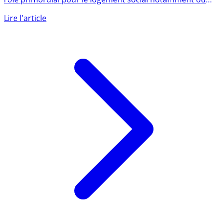
De nombreuses idées reçues portent sur le livret A, son
rôle primordial pour le logement social notamment ou
encore (...)
Lire l'article