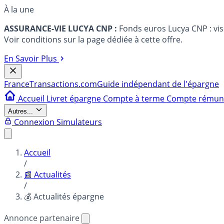
À la une
ASSURANCE-VIE LUCYA CNP :
Fonds euros Lucya CNP : vi
Voir conditions sur la page dédiée à cette offre.
En Savoir Plus
France
Transactions.com
Guide indépendant de l'épargne
Accueil
Livret épargne
Compte à terme
Compte rému
Autres...
Connexion
Simulateurs
Accueil
/
📰 Actualités
/
💰 Actualités épargne
Annonce partenaire