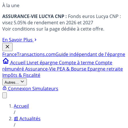
À la une
ASSURANCE-VIE LUCYA CNP :
Fonds euros Lucya CNP :
visez 5.05% de rendement en 2026 et 2027
Voir conditions sur la page dédiée à cette offre.
En Savoir Plus
France
Transactions.com
Guide indépendant de l'épargne
Accueil
Livret épargne
Compte à terme
Compte
rémunéré
Assurance-Vie
PEA & Bourse
Epargne retraite
Impôts & Fiscalité
Autres...
Connexion
Simulateurs
Accueil
/
📰 Actualités
/