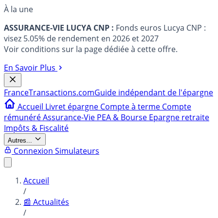
À la une
ASSURANCE-VIE LUCYA CNP :
Fonds euros Lucya CNP :
visez 5.05% de rendement en 2026 et 2027
Voir conditions sur la page dédiée à cette offre.
En Savoir Plus
France
Transactions.com
Guide indépendant de l'épargne
Accueil
Livret épargne
Compte à terme
Compte
rémunéré
Assurance-Vie
PEA & Bourse
Epargne retraite
Impôts & Fiscalité
Autres...
Connexion
Simulateurs
Accueil
/
📰 Actualités
/