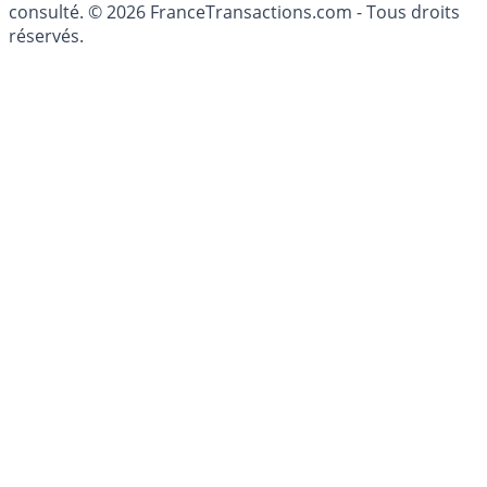
conseillé personnellement, un conseiller en gestion de
patrimoine, indépendant ou non-indépendant, doit être
consulté. © 2026 FranceTransactions.com - Tous droits
réservés.