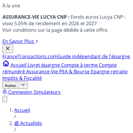
À la une
ASSURANCE-VIE LUCYA CNP :
Fonds euros Lucya CNP :
visez 5.05% de rendement en 2026 et 2027
Voir conditions sur la page dédiée à cette offre.
En Savoir Plus
France
Transactions.com
Guide indépendant de l'épargne
Accueil
Livret épargne
Compte à terme
Compte
rémunéré
Assurance-Vie
PEA & Bourse
Epargne retraite
Impôts & Fiscalité
Autres...
Connexion
Simulateurs
Accueil
/
📰 Actualités
/