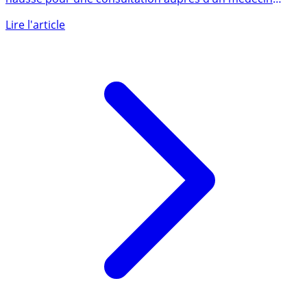
hausse pour une consultation auprès d’un médecin
généraliste (...)
Lire l'article