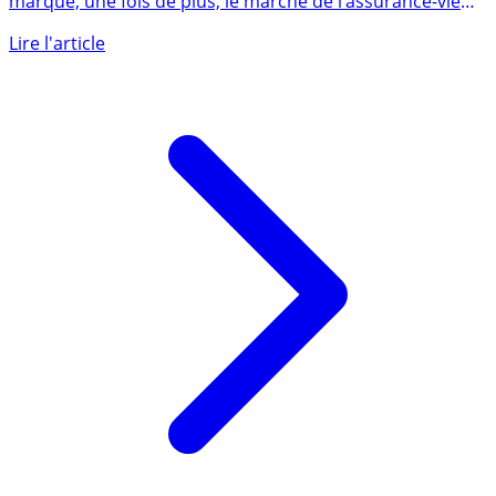
La mutuelle spécialiste de l’épargne retraite long terme
marque, une fois de plus, le marché de l’assurance-vie
en (...)
Lire l'article