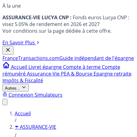
À la une
ASSURANCE-VIE LUCYA CNP :
Fonds euros Lucya CNP :
visez 5.05% de rendement en 2026 et 2027
Voir conditions sur la page dédiée à cette offre.
En Savoir Plus
France
Transactions.com
Guide indépendant de l'épargne
Accueil
Livret épargne
Compte à terme
Compte
rémunéré
Assurance-Vie
PEA & Bourse
Epargne retraite
Impôts & Fiscalité
Autres...
Connexion
Simulateurs
Accueil
/
☂️ ASSURANCE-VIE
/