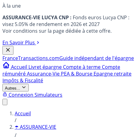
À la une
ASSURANCE-VIE LUCYA CNP :
Fonds euros Lucya CNP :
visez 5.05% de rendement en 2026 et 2027
Voir conditions sur la page dédiée à cette offre.
En Savoir Plus
France
Transactions.com
Guide indépendant de l'épargne
Accueil
Livret épargne
Compte à terme
Compte
rémunéré
Assurance-Vie
PEA & Bourse
Epargne retraite
Impôts & Fiscalité
Autres...
Connexion
Simulateurs
Accueil
/
☂️ ASSURANCE-VIE
/