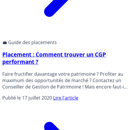
💼 Guide des placements
Placement : Comment trouver un CGP
performant ?
Faire fructifier davantage votre patrimoine ? Profiter au
maximum des opportunités de marché ? Contactez un
Conseiller de Gestion de Patrimoine ! Mais encore faut-il
trouver la perle rare ? Ces critères de sélection qui vous
Publié le 17 juillet 2020
Lire l'article
permettront de choisir au mieux.