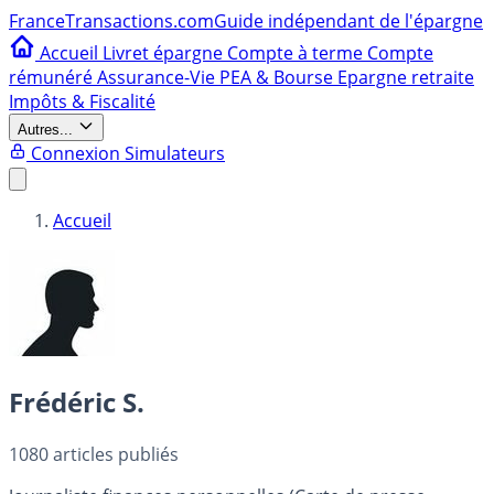
France
Transactions.com
Guide indépendant de l'épargne
Accueil
Livret épargne
Compte à terme
Compte
rémunéré
Assurance-Vie
PEA & Bourse
Epargne retraite
Impôts & Fiscalité
Autres...
Connexion
Simulateurs
Accueil
Frédéric S.
1080
articles publiés