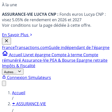
À la une
ASSURANCE-VIE LUCYA CNP :
Fonds euros Lucya CNP :
visez 5.05% de rendement en 2026 et 2027
Voir conditions sur la page dédiée à cette offre.
En Savoir Plus
France
Transactions.com
Guide indépendant de l'épargne
Accueil
Livret épargne
Compte à terme
Compte
rémunéré
Assurance-Vie
PEA & Bourse
Epargne retraite
Impôts & Fiscalité
Autres...
Connexion
Simulateurs
Accueil
/
☂️ ASSURANCE-VIE
/