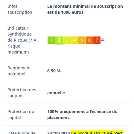
Infos
Le montant minimal de souscription
souscription
est de 1000 euros.
Indicateur
Synthétique
⚠️
2
de Risque (7 =
1
3
4
5
6
7
risque
maximum)
Rendement
6.50 %
potentiel
Protection des
annuelle
coupons
Protection du
100% uniquement à l'échéance du
capital
placement.
Date limite de
24/10/2024
Ce produit structuré n'est