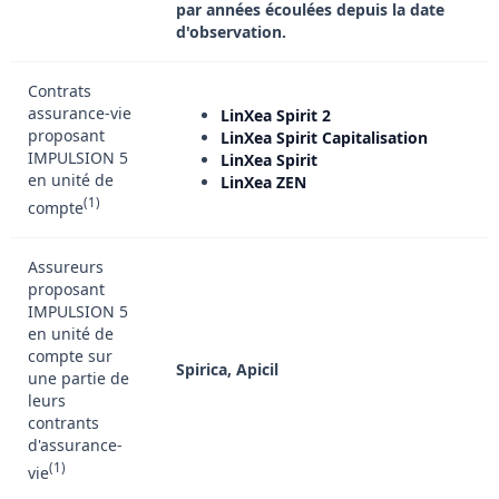
par années écoulées depuis la date
d'observation.
Contrats
assurance-vie
LinXea Spirit 2
proposant
LinXea Spirit Capitalisation
IMPULSION 5
LinXea Spirit
en unité de
LinXea ZEN
(1)
compte
Assureurs
proposant
IMPULSION 5
en unité de
compte sur
Spirica, Apicil
une partie de
leurs
contrants
d'assurance-
(1)
vie