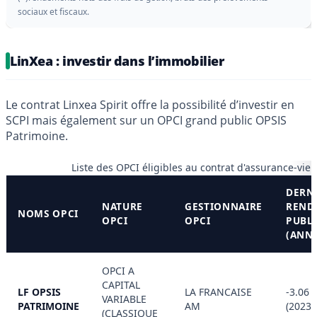
sociaux et fiscaux.
LinXea : investir dans l’immobilier
Le contrat Linxea Spirit offre la possibilité d’investir en
SCPI mais également sur un OPCI grand public OPSIS
Patrimoine.
Liste des OPCI éligibles au contrat d'assurance-vie 
DERN
NATURE
GESTIONNAIRE
REND
NOMS OPCI
OPCI
OPCI
PUBLI
(ANN
OPCI A
CAPITAL
LF OPSIS
LA FRANCAISE
-3.06 
VARIABLE
PATRIMOINE
AM
(2023)
(CLASSIQUE