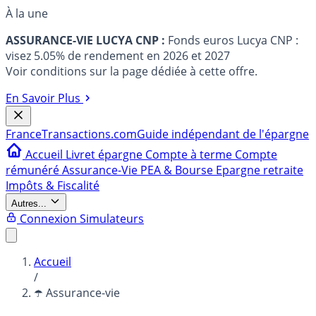
À la une
ASSURANCE-VIE LUCYA CNP :
Fonds euros Lucya CNP :
visez 5.05% de rendement en 2026 et 2027
Voir conditions sur la page dédiée à cette offre.
En Savoir Plus
France
Transactions.com
Guide indépendant de l'épargne
Accueil
Livret épargne
Compte à terme
Compte
rémunéré
Assurance-Vie
PEA & Bourse
Epargne retraite
Impôts & Fiscalité
Autres...
Connexion
Simulateurs
Accueil
/
☂️ Assurance-vie