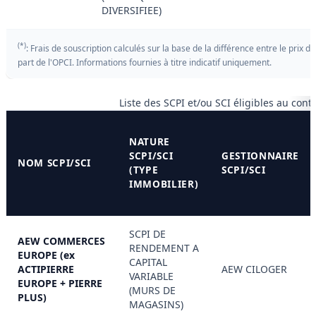
DIVERSIFIEE)
(*)
: Frais de souscription calculés sur la base de la différence entre le prix de
part de l'OPCI. Informations fournies à titre indicatif uniquement.
Liste des SCPI et/ou SCI éligibles au contr
NATURE
SCPI/SCI
GESTIONNAIRE
NOM SCPI/SCI
(TYPE
SCPI/SCI
IMMOBILIER)
SCPI DE
AEW COMMERCES
RENDEMENT A
EUROPE (ex
CAPITAL
ACTIPIERRE
AEW CILOGER
VARIABLE
EUROPE + PIERRE
(MURS DE
PLUS)
MAGASINS)