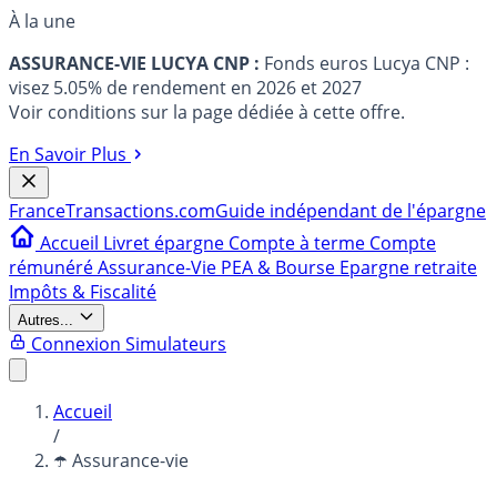
À la une
ASSURANCE-VIE LUCYA CNP :
Fonds euros Lucya CNP :
visez 5.05% de rendement en 2026 et 2027
Voir conditions sur la page dédiée à cette offre.
En Savoir Plus
France
Transactions.com
Guide indépendant de l'épargne
Accueil
Livret épargne
Compte à terme
Compte
rémunéré
Assurance-Vie
PEA & Bourse
Epargne retraite
Impôts & Fiscalité
Autres...
Connexion
Simulateurs
Accueil
/
☂️ Assurance-vie