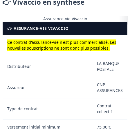
👉 Vivaccio en synthèse
Assurance-vie Vivaccio
👉 ASSURANCE-VIE VIVACCIO
Ce contrat d'assurance-vie n'est plus commercialisé. Les
nouvelles souscriptions ne sont donc plus possibles.
LA BANQUE
Distributeur
POSTALE
CNP
Assureur
ASSURANCES
Contrat
Type de contrat
collectif
Versement initial minimum
75,00 €