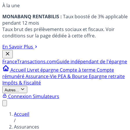
À la une
MONABANQ RENTABILIS :
Taux boosté de 3% applicable
pendant 12 mois
Taux brut des prélèvements sociaux et fiscaux. Voir
conditions sur la page dédiée à cette offre.
En Savoir Plus
France
Transactions.com
Guide indépendant de l'épargne
Accueil
Livret épargne
Compte à terme
Compte
rémunéré
Assurance-Vie
PEA & Bourse
Epargne retraite
Impôts & Fiscalité
Autres...
Connexion
Simulateurs
Accueil
/
Assurances