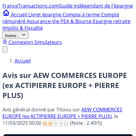
France
Transactions.com
Guide indépendant de l'épargne
Accueil
Livret épargne
Compte à terme
Compte
rémunéré
Assurance-Vie
PEA & Bourse
Epargne retraite
Impôts & Fiscalité
Autres...
Connexion
Simulateurs
Accueil
Avis sur AEW COMMERCES EUROPE
(ex ACTIPIERRE EUROPE + PIERRE
PLUS)
Avis général donné par
Titoou
sur
AEW COMMERCES
EUROPE (ex ACTIPIERRE EUROPE + PIERRE PLUS)
, le
11/03/2025 00:00
(Note :
2.40
/5)