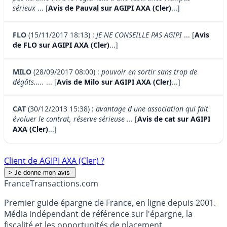
sérieux
... [
Avis de Pauval sur AGIPI AXA (Cler)
...]
FLO
(15/11/2017 18:13) :
JE NE CONSEILLE PAS AGIPI
... [
Avis
de FLO sur AGIPI AXA (Cler)
...]
MILO
(28/09/2017 08:00) :
pouvoir en sortir sans trop de
dégâts.....
... [
Avis de Milo sur AGIPI AXA (Cler)
...]
CAT
(30/12/2013 15:38) :
avantage d une association qui fait
évoluer le contrat, réserve sérieuse
... [
Avis de cat sur AGIPI
AXA (Cler)
...]
Client de AGIPI AXA (Cler) ?
France
Transactions.com
Premier guide épargne de France, en ligne depuis 2001.
Média indépendant de référence sur l'épargne, la
fiscalité et les opportunités de placement.