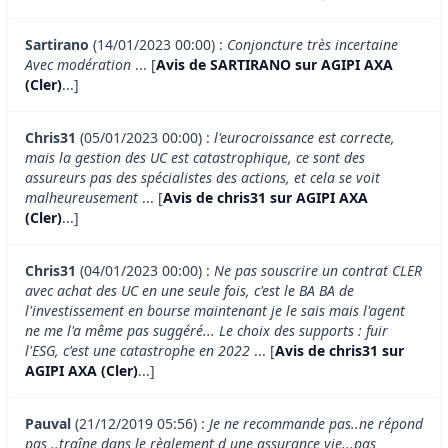
Sartirano
(14/01/2023 00:00) :
Conjoncture très incertaine
Avec modération
... [
Avis de SARTIRANO sur AGIPI AXA
(Cler)
...]
Chris31
(05/01/2023 00:00) :
l'eurocroissance est correcte,
mais la gestion des UC est catastrophique, ce sont des
assureurs pas des spécialistes des actions, et cela se voit
malheureusement
... [
Avis de chris31 sur AGIPI AXA
(Cler)
...]
Chris31
(04/01/2023 00:00) :
Ne pas souscrire un contrat CLER
avec achat des UC en une seule fois, c'est le BA BA de
l'investissement en bourse maintenant je le sais mais l'agent
ne me l'a même pas suggéré... Le choix des supports : fuir
l'ESG, c'est une catastrophe en 2022
... [
Avis de chris31 sur
AGIPI AXA (Cler)
...]
Pauval
(21/12/2019 05:56) :
Je ne recommande pas..ne répond
pas ..traîne dans le règlement d une assurance vie...pas