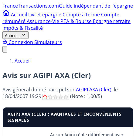
France
Transactions.com
Guide indépendant de l'épargne
Accueil
Livret épargne
Compte à terme
Compte
rémunéré
Assurance-Vie
PEA & Bourse
Epargne retraite
Impôts & Fiscalité
Autres...
Connexion
Simulateurs
Accueil
Avis sur AGIPI AXA (Cler)
Avis général donné par
cpel
sur
AGIPI AXA (Cler)
, le
18/04/2007 19:29
(Note :
1.00
/5)
AGIPI AXA (CLER) : AVANTAGES ET INCONVÉNIENTS
SIGNALÉS
Aucun,Agipi règle difficilement,avec