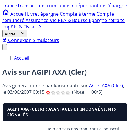
France
Transactions.com
Guide indépendant de l'épargne
Accueil
Livret épargne
Compte à terme
Compte
rémunéré
Assurance-Vie
PEA & Bourse
Epargne retraite
Impôts & Fiscalité
Autres...
Connexion
Simulateurs
Accueil
Avis sur AGIPI AXA (Cler)
Avis général donné par
kansenaute
sur
AGIPI AXA (Cler)
,
le
03/06/2007 09:15
(Note :
1.00
/5)
AGIPI AXA (CLER) : AVANTAGES ET INCONVÉNIENTS
SIGNALÉS
je n en sais pas trop, car j ai souscrit