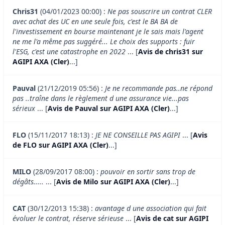
Chris31
(04/01/2023 00:00) :
Ne pas souscrire un contrat CLER
avec achat des UC en une seule fois, c'est le BA BA de
l'investissement en bourse maintenant je le sais mais l'agent
ne me l'a même pas suggéré... Le choix des supports : fuir
l'ESG, c'est une catastrophe en 2022
... [
Avis de chris31 sur
AGIPI AXA (Cler)
...]
Pauval
(21/12/2019 05:56) :
Je ne recommande pas..ne répond
pas ..traîne dans le règlement d une assurance vie...pas
sérieux
... [
Avis de Pauval sur AGIPI AXA (Cler)
...]
FLO
(15/11/2017 18:13) :
JE NE CONSEILLE PAS AGIPI
... [
Avis
de FLO sur AGIPI AXA (Cler)
...]
MILO
(28/09/2017 08:00) :
pouvoir en sortir sans trop de
dégâts.....
... [
Avis de Milo sur AGIPI AXA (Cler)
...]
CAT
(30/12/2013 15:38) :
avantage d une association qui fait
évoluer le contrat, réserve sérieuse
... [
Avis de cat sur AGIPI