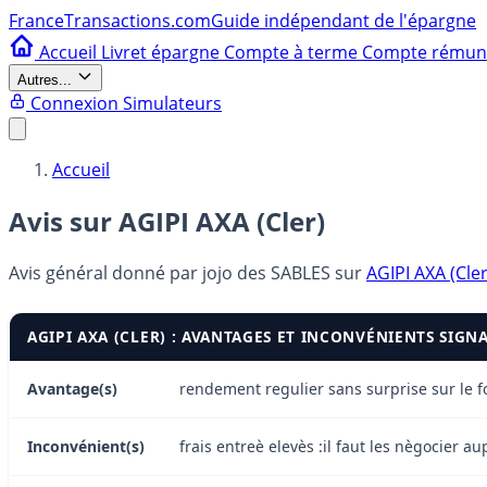
France
Transactions.com
Guide indépendant de l'épargne
Accueil
Livret épargne
Compte à terme
Compte rému
Autres...
Connexion
Simulateurs
Accueil
Avis sur AGIPI AXA (Cler)
Avis général donné par
jojo des SABLES
sur
AGIPI AXA (Cler
AGIPI AXA (CLER) : AVANTAGES ET INCONVÉNIENTS SIGN
Avantage(s)
rendement regulier sans surprise sur le 
Inconvénient(s)
frais entreè elevès :il faut les nègocier a