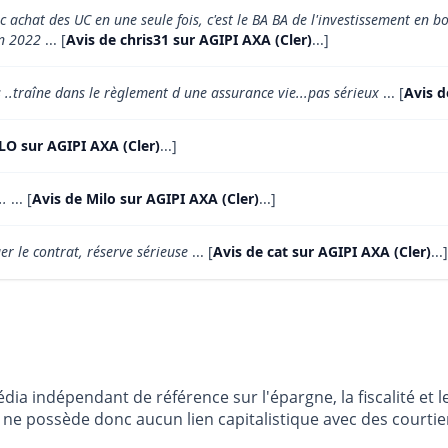
 achat des UC en une seule fois, c'est le BA BA de l'investissement en 
 en 2022
... [
Avis de chris31 sur AGIPI AXA (Cler)
...]
..traîne dans le règlement d une assurance vie...pas sérieux
... [
Avis d
LO sur AGIPI AXA (Cler)
...]
..
... [
Avis de Milo sur AGIPI AXA (Cler)
...]
er le contrat, réserve sérieuse
... [
Avis de cat sur AGIPI AXA (Cler)
...]
dia indépendant de référence sur l'épargne, la fiscalité e
e possède donc aucun lien capitalistique avec des courtier