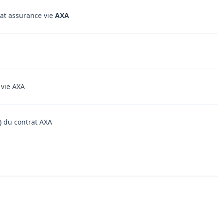
rat assurance vie
AXA
 vie AXA
t) du contrat AXA