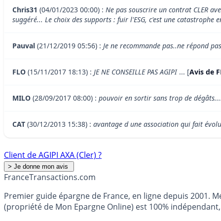
Chris31
(04/01/2023 00:00) :
Ne pas souscrire un contrat CLER avec
suggéré... Le choix des supports : fuir l'ESG, c'est une catastrophe
Pauval
(21/12/2019 05:56) :
Je ne recommande pas..ne répond pas 
FLO
(15/11/2017 18:13) :
JE NE CONSEILLE PAS AGIPI
... [
Avis de F
MILO
(28/09/2017 08:00) :
pouvoir en sortir sans trop de dégâts...
CAT
(30/12/2013 15:38) :
avantage d une association qui fait évolu
Client de AGIPI AXA (Cler) ?
France
Transactions.com
Premier guide épargne de France, en ligne depuis 2001. Mé
(propriété de Mon Epargne Online) est 100% indépendant, n