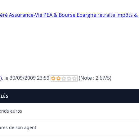
néré
Assurance-Vie
PEA & Bourse
Epargne retraite
Impôts & 
)
, le
30/09/2009 23:59
(Note :
2.67
/5)
ALÉS
fonds euros
upres de son agent