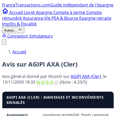
France
Transactions.com
Guide indépendant de l'épargne
Accueil
Livret épargne
Compte à terme
Compte
rémunéré
Assurance-Vie
PEA & Bourse
Epargne retraite
Impôts & Fiscalité
Autres...
Connexion
Simulateurs
Accueil
Avis sur AGIPI AXA (Cler)
Avis général donné par
titustiti
sur
AGIPI AXA (Cler)
, le
13/11/2009 18:33
(Note :
4.33
/5)
AGIPI AXA (CLER) : AVANTAGES ET INCONVÉNIENTS
SIGNALÉS
Avantage(s)
souplesse,rentabilité, fonds cantonné