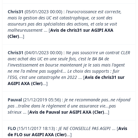
Chris31
(05/01/2023 00:00) :
l'eurocroissance est correcte,
mais la gestion des UC est catastrophique, ce sont des
assureurs pas des spécialistes des actions, et cela se voit
malheureusement
... [
Avis de chris31 sur AGIPI AXA
(Cler)
...]
Chris31
(04/01/2023 00:00) :
Ne pas souscrire un contrat CLER
avec achat des UC en une seule fois, c'est le BA BA de
l'investissement en bourse maintenant je le sais mais l'agent
ne me l'a même pas suggéré... Le choix des supports : fuir
l'ESG, c'est une catastrophe en 2022
... [
Avis de chris31 sur
AGIPI AXA (Cler)
...]
Pauval
(21/12/2019 05:56) :
Je ne recommande pas..ne répond
pas ..traîne dans le règlement d une assurance vie...pas
sérieux
... [
Avis de Pauval sur AGIPI AXA (Cler)
...]
FLO
(15/11/2017 18:13) :
JE NE CONSEILLE PAS AGIPI
... [
Avis
de FLO sur AGIPI AXA (Cler)
...]