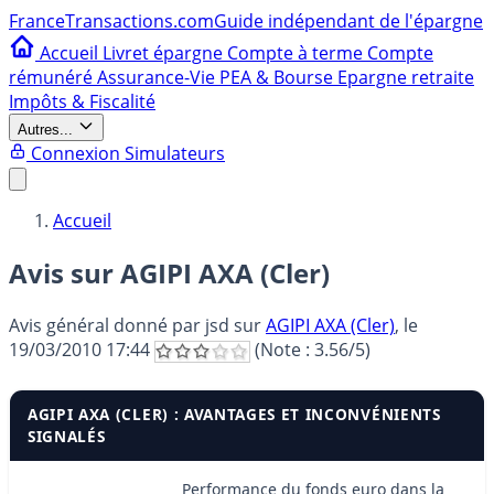
France
Transactions.com
Guide indépendant de l'épargne
Accueil
Livret épargne
Compte à terme
Compte
rémunéré
Assurance-Vie
PEA & Bourse
Epargne retraite
Impôts & Fiscalité
Autres...
Connexion
Simulateurs
Accueil
Avis sur AGIPI AXA (Cler)
Avis général donné par
jsd
sur
AGIPI AXA (Cler)
, le
19/03/2010 17:44
(Note :
3.56
/5)
AGIPI AXA (CLER) : AVANTAGES ET INCONVÉNIENTS
SIGNALÉS
Performance du fonds euro dans la