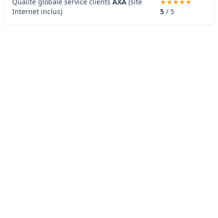
Qualité globale service clients
AXA
(site
Internet inclus)
5
/ 5