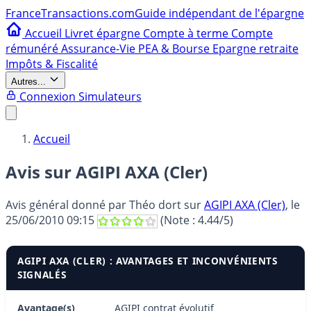
France
Transactions.com
Guide indépendant de l'épargne
Accueil
Livret épargne
Compte à terme
Compte
rémunéré
Assurance-Vie
PEA & Bourse
Epargne retraite
Impôts & Fiscalité
Autres...
Connexion
Simulateurs
Accueil
Avis sur AGIPI AXA (Cler)
Avis général donné par
Théo dort
sur
AGIPI AXA (Cler)
, le
25/06/2010 09:15
(Note :
4.44
/5)
AGIPI AXA (CLER) : AVANTAGES ET INCONVÉNIENTS
SIGNALÉS
Avantage(s)
AGIPI contrat évolutif