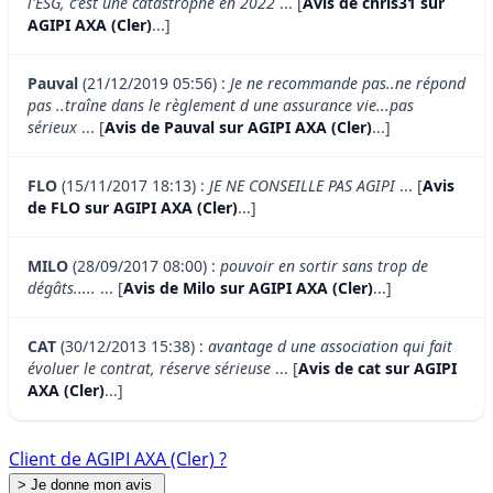
l'ESG, c'est une catastrophe en 2022
... [
Avis de chris31 sur
AGIPI AXA (Cler)
...]
Pauval
(21/12/2019 05:56) :
Je ne recommande pas..ne répond
pas ..traîne dans le règlement d une assurance vie...pas
sérieux
... [
Avis de Pauval sur AGIPI AXA (Cler)
...]
FLO
(15/11/2017 18:13) :
JE NE CONSEILLE PAS AGIPI
... [
Avis
de FLO sur AGIPI AXA (Cler)
...]
MILO
(28/09/2017 08:00) :
pouvoir en sortir sans trop de
dégâts.....
... [
Avis de Milo sur AGIPI AXA (Cler)
...]
CAT
(30/12/2013 15:38) :
avantage d une association qui fait
évoluer le contrat, réserve sérieuse
... [
Avis de cat sur AGIPI
AXA (Cler)
...]
Client de AGIPI AXA (Cler) ?