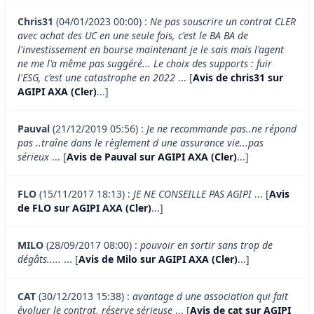
Chris31
(04/01/2023 00:00) :
Ne pas souscrire un contrat CLER
avec achat des UC en une seule fois, c'est le BA BA de
l'investissement en bourse maintenant je le sais mais l'agent
ne me l'a même pas suggéré... Le choix des supports : fuir
l'ESG, c'est une catastrophe en 2022
... [
Avis de chris31 sur
AGIPI AXA (Cler)
...]
Pauval
(21/12/2019 05:56) :
Je ne recommande pas..ne répond
pas ..traîne dans le règlement d une assurance vie...pas
sérieux
... [
Avis de Pauval sur AGIPI AXA (Cler)
...]
FLO
(15/11/2017 18:13) :
JE NE CONSEILLE PAS AGIPI
... [
Avis
de FLO sur AGIPI AXA (Cler)
...]
MILO
(28/09/2017 08:00) :
pouvoir en sortir sans trop de
dégâts.....
... [
Avis de Milo sur AGIPI AXA (Cler)
...]
CAT
(30/12/2013 15:38) :
avantage d une association qui fait
évoluer le contrat, réserve sérieuse
... [
Avis de cat sur AGIPI