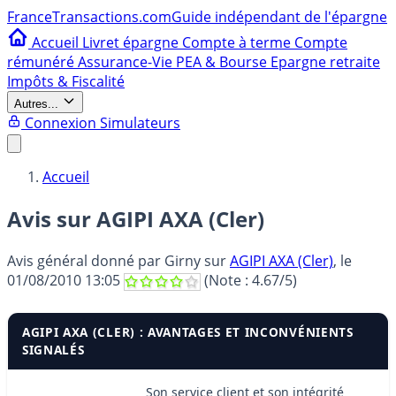
France
Transactions.com
Guide indépendant de l'épargne
Accueil
Livret épargne
Compte à terme
Compte
rémunéré
Assurance-Vie
PEA & Bourse
Epargne retraite
Impôts & Fiscalité
Autres...
Connexion
Simulateurs
Accueil
Avis sur AGIPI AXA (Cler)
Avis général donné par
Girny
sur
AGIPI AXA (Cler)
, le
01/08/2010 13:05
(Note :
4.67
/5)
AGIPI AXA (CLER) : AVANTAGES ET INCONVÉNIENTS
SIGNALÉS
Son service client et son intégrité