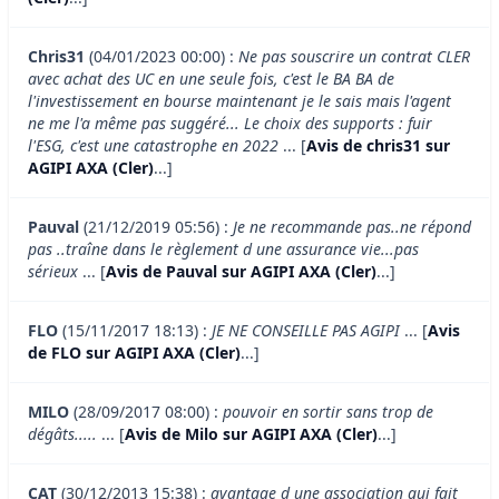
Chris31
(04/01/2023 00:00) :
Ne pas souscrire un contrat CLER
avec achat des UC en une seule fois, c'est le BA BA de
l'investissement en bourse maintenant je le sais mais l'agent
ne me l'a même pas suggéré... Le choix des supports : fuir
l'ESG, c'est une catastrophe en 2022
... [
Avis de chris31 sur
AGIPI AXA (Cler)
...]
Pauval
(21/12/2019 05:56) :
Je ne recommande pas..ne répond
pas ..traîne dans le règlement d une assurance vie...pas
sérieux
... [
Avis de Pauval sur AGIPI AXA (Cler)
...]
FLO
(15/11/2017 18:13) :
JE NE CONSEILLE PAS AGIPI
... [
Avis
de FLO sur AGIPI AXA (Cler)
...]
MILO
(28/09/2017 08:00) :
pouvoir en sortir sans trop de
dégâts.....
... [
Avis de Milo sur AGIPI AXA (Cler)
...]
CAT
(30/12/2013 15:38) :
avantage d une association qui fait