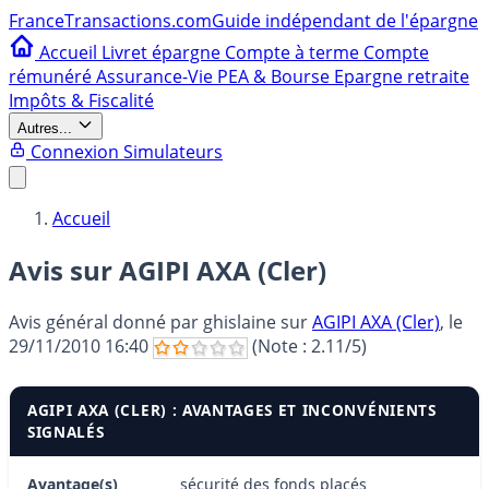
France
Transactions.com
Guide indépendant de l'épargne
Accueil
Livret épargne
Compte à terme
Compte
rémunéré
Assurance-Vie
PEA & Bourse
Epargne retraite
Impôts & Fiscalité
Autres...
Connexion
Simulateurs
Accueil
Avis sur AGIPI AXA (Cler)
Avis général donné par
ghislaine
sur
AGIPI AXA (Cler)
, le
29/11/2010 16:40
(Note :
2.11
/5)
AGIPI AXA (CLER) : AVANTAGES ET INCONVÉNIENTS
SIGNALÉS
Avantage(s)
sécurité des fonds placés