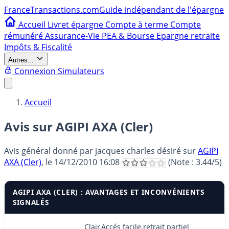
France
Transactions.com
Guide indépendant de l'épargne
Accueil
Livret épargne
Compte à terme
Compte
rémunéré
Assurance-Vie
PEA & Bourse
Epargne retraite
Impôts & Fiscalité
Autres...
Connexion
Simulateurs
Accueil
Avis sur AGIPI AXA (Cler)
Avis général donné par
jacques charles désiré
sur
AGIPI
AXA (Cler)
, le
14/12/2010 16:08
(Note :
3.44
/5)
AGIPI AXA (CLER) : AVANTAGES ET INCONVÉNIENTS
SIGNALÉS
Clair.Accés facile,retrait partiel