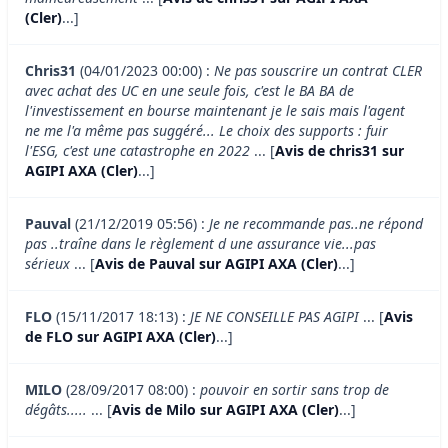
(Cler)
...]
Chris31
(04/01/2023 00:00) :
Ne pas souscrire un contrat CLER
avec achat des UC en une seule fois, c'est le BA BA de
l'investissement en bourse maintenant je le sais mais l'agent
ne me l'a même pas suggéré... Le choix des supports : fuir
l'ESG, c'est une catastrophe en 2022
... [
Avis de chris31 sur
AGIPI AXA (Cler)
...]
Pauval
(21/12/2019 05:56) :
Je ne recommande pas..ne répond
pas ..traîne dans le règlement d une assurance vie...pas
sérieux
... [
Avis de Pauval sur AGIPI AXA (Cler)
...]
FLO
(15/11/2017 18:13) :
JE NE CONSEILLE PAS AGIPI
... [
Avis
de FLO sur AGIPI AXA (Cler)
...]
MILO
(28/09/2017 08:00) :
pouvoir en sortir sans trop de
dégâts.....
... [
Avis de Milo sur AGIPI AXA (Cler)
...]