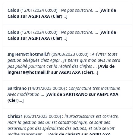
Calou
(12/01/2024 00:00) :
Ne pas souscrire.
... [
Avis de
Calou sur AGIPI AXA (Cler)
...]
Calou
(12/01/2024 00:00) :
Ne pas souscrire.
... [
Avis de
Calou sur AGIPI AXA (Cler)
...]
Ingres19@hotmail.fr
(09/03/2023 00:00) :
A éviter toute
gestion déléguée chez Agipi . Je pense que mon avis ne sera
pas publié pourtant c'et la réalité des chifres
... [
Avis de
ingres19@hotmail.fr sur AGIPI AXA (Cler)
...]
Sartirano
(14/01/2023 00:00) :
Conjoncture très incertaine
Avec modération
... [
Avis de SARTIRANO sur AGIPI AXA
(Cler)
...]
Chris31
(05/01/2023 00:00) :
l'eurocroissance est correcte,
mais la gestion des UC est catastrophique, ce sont des
assureurs pas des spécialistes des actions, et cela se voit
malheureusement
... [
Avis de chris31 sur AGIPI AXA