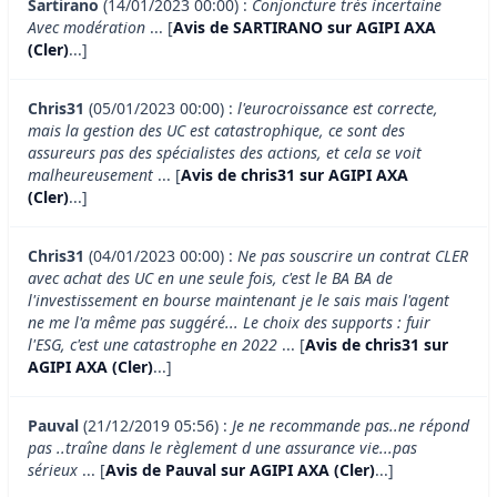
Sartirano
(14/01/2023 00:00) :
Conjoncture très incertaine
Avec modération
... [
Avis de SARTIRANO sur AGIPI AXA
(Cler)
...]
Chris31
(05/01/2023 00:00) :
l'eurocroissance est correcte,
mais la gestion des UC est catastrophique, ce sont des
assureurs pas des spécialistes des actions, et cela se voit
malheureusement
... [
Avis de chris31 sur AGIPI AXA
(Cler)
...]
Chris31
(04/01/2023 00:00) :
Ne pas souscrire un contrat CLER
avec achat des UC en une seule fois, c'est le BA BA de
l'investissement en bourse maintenant je le sais mais l'agent
ne me l'a même pas suggéré... Le choix des supports : fuir
l'ESG, c'est une catastrophe en 2022
... [
Avis de chris31 sur
AGIPI AXA (Cler)
...]
Pauval
(21/12/2019 05:56) :
Je ne recommande pas..ne répond
pas ..traîne dans le règlement d une assurance vie...pas
sérieux
... [
Avis de Pauval sur AGIPI AXA (Cler)
...]