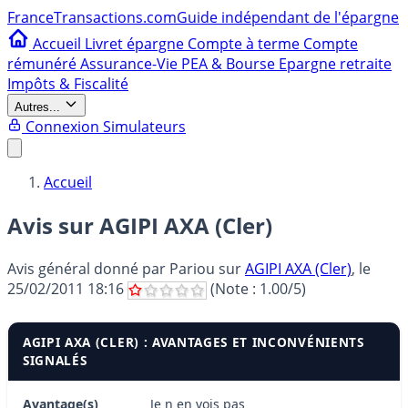
France
Transactions.com
Guide indépendant de l'épargne
Accueil
Livret épargne
Compte à terme
Compte
rémunéré
Assurance-Vie
PEA & Bourse
Epargne retraite
Impôts & Fiscalité
Autres...
Connexion
Simulateurs
Accueil
Avis sur AGIPI AXA (Cler)
Avis général donné par
Pariou
sur
AGIPI AXA (Cler)
, le
25/02/2011 18:16
(Note :
1.00
/5)
AGIPI AXA (CLER) : AVANTAGES ET INCONVÉNIENTS
SIGNALÉS
Avantage(s)
Je n en vois pas