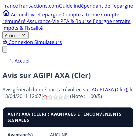
France
Transactions.com
Guide indépendant de l'épargne
Accueil
Livret épargne
Compte à terme
Compte
rémunéré
Assurance-Vie
PEA & Bourse
Epargne retraite
Impôts & Fiscalité
Autres...
Connexion
Simulateurs
Accueil
Avis sur AGIPI AXA (Cler)
Avis général donné par
La révoltée
sur
AGIPI AXA (Cler)
, le
13/04/2011 12:07
(Note :
1.00
/5)
AGIPI AXA (CLER) : AVANTAGES ET INCONVÉNIENTS
SIGNALÉS
Avantage(s)
AUCUNE