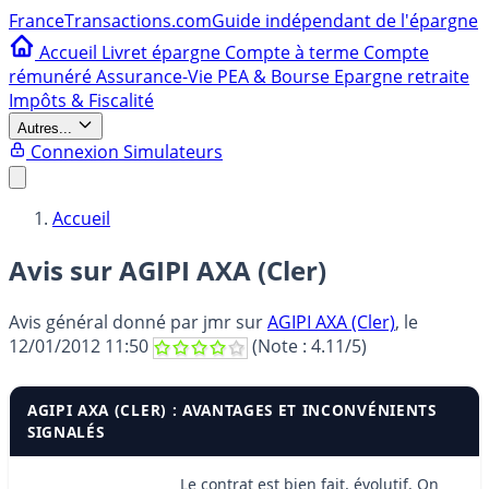
France
Transactions.com
Guide indépendant de l'épargne
Accueil
Livret épargne
Compte à terme
Compte
rémunéré
Assurance-Vie
PEA & Bourse
Epargne retraite
Impôts & Fiscalité
Autres...
Connexion
Simulateurs
Accueil
Avis sur AGIPI AXA (Cler)
Avis général donné par
jmr
sur
AGIPI AXA (Cler)
, le
12/01/2012 11:50
(Note :
4.11
/5)
AGIPI AXA (CLER) : AVANTAGES ET INCONVÉNIENTS
SIGNALÉS
Le contrat est bien fait, évolutif. On