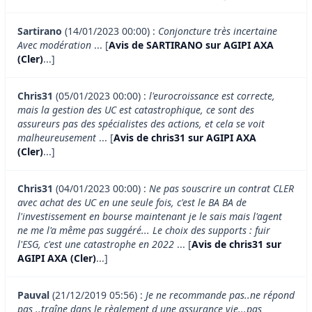
Sartirano
(14/01/2023 00:00) :
Conjoncture très incertaine
Avec modération
... [
Avis de SARTIRANO sur AGIPI AXA
(Cler)
...]
Chris31
(05/01/2023 00:00) :
l'eurocroissance est correcte,
mais la gestion des UC est catastrophique, ce sont des
assureurs pas des spécialistes des actions, et cela se voit
malheureusement
... [
Avis de chris31 sur AGIPI AXA
(Cler)
...]
Chris31
(04/01/2023 00:00) :
Ne pas souscrire un contrat CLER
avec achat des UC en une seule fois, c'est le BA BA de
l'investissement en bourse maintenant je le sais mais l'agent
ne me l'a même pas suggéré... Le choix des supports : fuir
l'ESG, c'est une catastrophe en 2022
... [
Avis de chris31 sur
AGIPI AXA (Cler)
...]
Pauval
(21/12/2019 05:56) :
Je ne recommande pas..ne répond
pas ..traîne dans le règlement d une assurance vie...pas