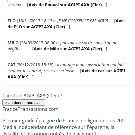
sérieux
... [
Avis de Pauval sur AGIPI AXA (Cler)
...]
FLO
(15/11/2017 18:13) :
JE NE CONSEILLE PAS AGIPI
... [
Avis
de FLO sur AGIPI AXA (Cler)
...]
MILO
(28/09/2017 08:00) :
pouvoir en sortir sans trop de
dégâts.....
... [
Avis de Milo sur AGIPI AXA (Cler)
...]
CAT
(30/12/2013 15:38) :
avantage d une association qui fait
évoluer le contrat, réserve sérieuse
... [
Avis de cat sur AGIPI
AXA (Cler)
...]
Client de AGIPI AXA (Cler) ?
France
Transactions.com
Premier guide épargne de France, en ligne depuis 2001.
Média indépendant de référence sur l'épargne, la
fiscalité et les opportunités de placement.