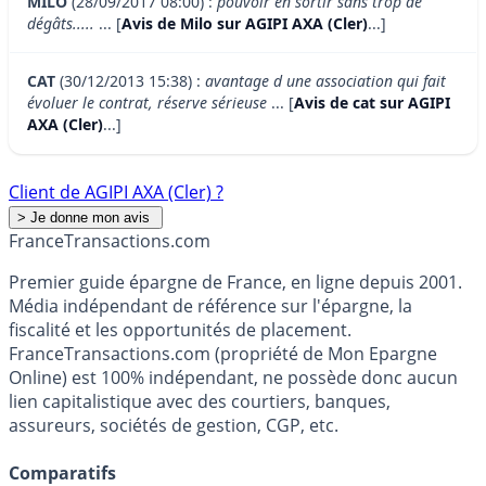
MILO
(28/09/2017 08:00) :
pouvoir en sortir sans trop de
dégâts.....
... [
Avis de Milo sur AGIPI AXA (Cler)
...]
CAT
(30/12/2013 15:38) :
avantage d une association qui fait
évoluer le contrat, réserve sérieuse
... [
Avis de cat sur AGIPI
AXA (Cler)
...]
Client de AGIPI AXA (Cler) ?
France
Transactions.com
Premier guide épargne de France, en ligne depuis 2001.
Média indépendant de référence sur l'épargne, la
fiscalité et les opportunités de placement.
FranceTransactions.com (propriété de Mon Epargne
Online) est 100% indépendant, ne possède donc aucun
lien capitalistique avec des courtiers, banques,
assureurs, sociétés de gestion, CGP, etc.
Comparatifs