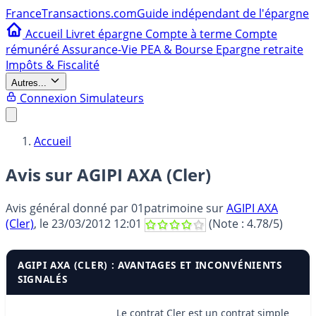
France
Transactions.com
Guide indépendant de l'épargne
Accueil
Livret épargne
Compte à terme
Compte
rémunéré
Assurance-Vie
PEA & Bourse
Epargne retraite
Impôts & Fiscalité
Autres...
Connexion
Simulateurs
Accueil
Avis sur AGIPI AXA (Cler)
Avis général donné par
01patrimoine
sur
AGIPI AXA
(Cler)
, le
23/03/2012 12:01
(Note :
4.78
/5)
AGIPI AXA (CLER) : AVANTAGES ET INCONVÉNIENTS
SIGNALÉS
Le contrat Cler est un contrat simple