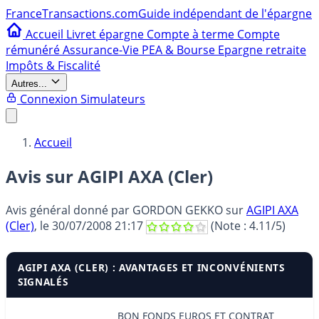
France
Transactions.com
Guide indépendant de l'épargne
Accueil
Livret épargne
Compte à terme
Compte
rémunéré
Assurance-Vie
PEA & Bourse
Epargne retraite
Impôts & Fiscalité
Autres...
Connexion
Simulateurs
Accueil
Avis sur AGIPI AXA (Cler)
Avis général donné par
GORDON GEKKO
sur
AGIPI AXA
(Cler)
, le
30/07/2008 21:17
(Note :
4.11
/5)
AGIPI AXA (CLER) : AVANTAGES ET INCONVÉNIENTS
SIGNALÉS
BON FONDS EUROS ET CONTRAT