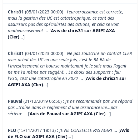
Chris31
(05/01/2023 00:00) :
l'eurocroissance est correcte,
mais la gestion des UC est catastrophique, ce sont des
assureurs pas des spécialistes des actions, et cela se voit
malheureusement
... [
Avis de chris31 sur AGIPI AXA
(Cler)
...]
Chris31
(04/01/2023 00:00) :
Ne pas souscrire un contrat CLER
avec achat des UC en une seule fois, c'est le BA BA de
l'investissement en bourse maintenant je le sais mais l'agent
ne me l'a même pas suggéré... Le choix des supports : fuir
l'ESG, c'est une catastrophe en 2022
... [
Avis de chris31 sur
AGIPI AXA (Cler)
...]
Pauval
(21/12/2019 05:56) :
Je ne recommande pas..ne répond
pas ..traîne dans le règlement d une assurance vie...pas
sérieux
... [
Avis de Pauval sur AGIPI AXA (Cler)
...]
FLO
(15/11/2017 18:13) :
JE NE CONSEILLE PAS AGIPI
... [
Avis
de FLO sur AGIPI AXA (Cler)
...]