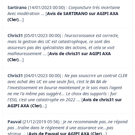
Sartirano
(14/01/2023 00:00) :
Conjoncture très incertaine
Avec modération
... [
Avis de SARTIRANO sur AGIPI AXA
(Cler)
...]
Chris31
(05/01/2023 00:00) :
l'eurocroissance est correcte,
mais la gestion des UC est catastrophique, ce sont des
assureurs pas des spécialistes des actions, et cela se voit
malheureusement
... [
Avis de chris31 sur AGIPI AXA
(Cler)
...]
Chris31
(04/01/2023 00:00) :
Ne pas souscrire un contrat CLER
avec achat des UC en une seule fois, c'est le BA BA de
l'investissement en bourse maintenant je le sais mais l'agent
ne me l'a même pas suggéré... Le choix des supports : fuir
l'ESG, c'est une catastrophe en 2022
... [
Avis de chris31 sur
AGIPI AXA (Cler)
...]
Pauval
(21/12/2019 05:56) :
Je ne recommande pas..ne répond
pas ..traîne dans le règlement d une assurance vie...pas
sérieux
... [
Avis de Pauval sur AGIPI AXA (Cler)
...]