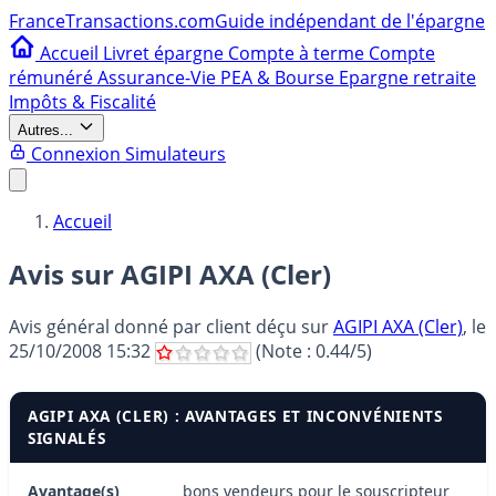
France
Transactions.com
Guide indépendant de l'épargne
Accueil
Livret épargne
Compte à terme
Compte
rémunéré
Assurance-Vie
PEA & Bourse
Epargne retraite
Impôts & Fiscalité
Autres...
Connexion
Simulateurs
Accueil
Avis sur AGIPI AXA (Cler)
Avis général donné par
client déçu
sur
AGIPI AXA (Cler)
, le
25/10/2008 15:32
(Note :
0.44
/5)
AGIPI AXA (CLER) : AVANTAGES ET INCONVÉNIENTS
SIGNALÉS
Avantage(s)
bons vendeurs pour le souscripteur