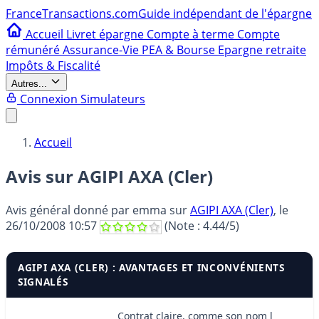
France
Transactions.com
Guide indépendant de l'épargne
Accueil
Livret épargne
Compte à terme
Compte
rémunéré
Assurance-Vie
PEA & Bourse
Epargne retraite
Impôts & Fiscalité
Autres...
Connexion
Simulateurs
Accueil
Avis sur AGIPI AXA (Cler)
Avis général donné par
emma
sur
AGIPI AXA (Cler)
, le
26/10/2008 10:57
(Note :
4.44
/5)
AGIPI AXA (CLER) : AVANTAGES ET INCONVÉNIENTS
SIGNALÉS
Contrat claire, comme son nom l