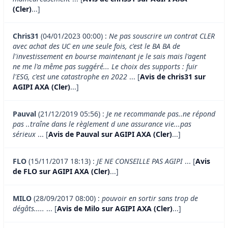
(Cler)
...]
Chris31
(04/01/2023 00:00) :
Ne pas souscrire un contrat CLER
avec achat des UC en une seule fois, c'est le BA BA de
l'investissement en bourse maintenant je le sais mais l'agent
ne me l'a même pas suggéré... Le choix des supports : fuir
l'ESG, c'est une catastrophe en 2022
... [
Avis de chris31 sur
AGIPI AXA (Cler)
...]
Pauval
(21/12/2019 05:56) :
Je ne recommande pas..ne répond
pas ..traîne dans le règlement d une assurance vie...pas
sérieux
... [
Avis de Pauval sur AGIPI AXA (Cler)
...]
FLO
(15/11/2017 18:13) :
JE NE CONSEILLE PAS AGIPI
... [
Avis
de FLO sur AGIPI AXA (Cler)
...]
MILO
(28/09/2017 08:00) :
pouvoir en sortir sans trop de
dégâts.....
... [
Avis de Milo sur AGIPI AXA (Cler)
...]