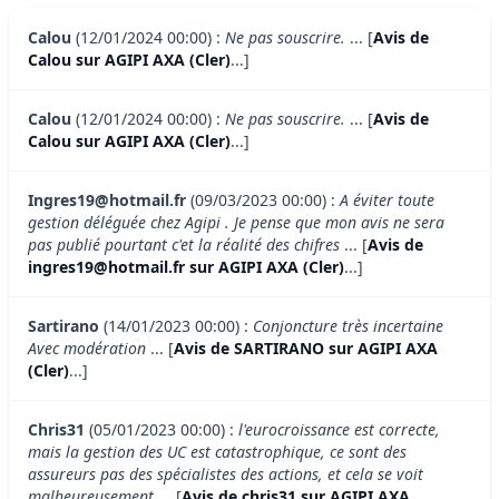
Calou
(12/01/2024 00:00) :
Ne pas souscrire.
... [
Avis de
Calou sur AGIPI AXA (Cler)
...]
Calou
(12/01/2024 00:00) :
Ne pas souscrire.
... [
Avis de
Calou sur AGIPI AXA (Cler)
...]
Ingres19@hotmail.fr
(09/03/2023 00:00) :
A éviter toute
gestion déléguée chez Agipi . Je pense que mon avis ne sera
pas publié pourtant c'et la réalité des chifres
... [
Avis de
ingres19@hotmail.fr sur AGIPI AXA (Cler)
...]
Sartirano
(14/01/2023 00:00) :
Conjoncture très incertaine
Avec modération
... [
Avis de SARTIRANO sur AGIPI AXA
(Cler)
...]
Chris31
(05/01/2023 00:00) :
l'eurocroissance est correcte,
mais la gestion des UC est catastrophique, ce sont des
assureurs pas des spécialistes des actions, et cela se voit
malheureusement
... [
Avis de chris31 sur AGIPI AXA