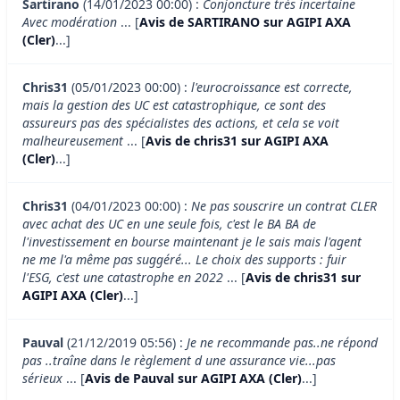
Sartirano
(14/01/2023 00:00) :
Conjoncture très incertaine
Avec modération
... [
Avis de SARTIRANO sur AGIPI AXA
(Cler)
...]
Chris31
(05/01/2023 00:00) :
l'eurocroissance est correcte,
mais la gestion des UC est catastrophique, ce sont des
assureurs pas des spécialistes des actions, et cela se voit
malheureusement
... [
Avis de chris31 sur AGIPI AXA
(Cler)
...]
Chris31
(04/01/2023 00:00) :
Ne pas souscrire un contrat CLER
avec achat des UC en une seule fois, c'est le BA BA de
l'investissement en bourse maintenant je le sais mais l'agent
ne me l'a même pas suggéré... Le choix des supports : fuir
l'ESG, c'est une catastrophe en 2022
... [
Avis de chris31 sur
AGIPI AXA (Cler)
...]
Pauval
(21/12/2019 05:56) :
Je ne recommande pas..ne répond
pas ..traîne dans le règlement d une assurance vie...pas
sérieux
... [
Avis de Pauval sur AGIPI AXA (Cler)
...]