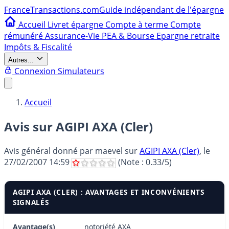
France
Transactions.com
Guide indépendant de l'épargne
Accueil
Livret épargne
Compte à terme
Compte
rémunéré
Assurance-Vie
PEA & Bourse
Epargne retraite
Impôts & Fiscalité
Autres...
Connexion
Simulateurs
Accueil
Avis sur AGIPI AXA (Cler)
Avis général donné par
maevel
sur
AGIPI AXA (Cler)
, le
27/02/2007 14:59
(Note :
0.33
/5)
AGIPI AXA (CLER) : AVANTAGES ET INCONVÉNIENTS
SIGNALÉS
Avantage(s)
notoriété AXA