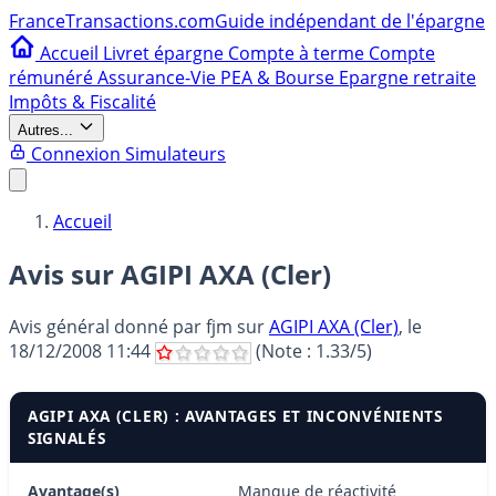
France
Transactions.com
Guide indépendant de l'épargne
Accueil
Livret épargne
Compte à terme
Compte
rémunéré
Assurance-Vie
PEA & Bourse
Epargne retraite
Impôts & Fiscalité
Autres...
Connexion
Simulateurs
Accueil
Avis sur AGIPI AXA (Cler)
Avis général donné par
fjm
sur
AGIPI AXA (Cler)
, le
18/12/2008 11:44
(Note :
1.33
/5)
AGIPI AXA (CLER) : AVANTAGES ET INCONVÉNIENTS
SIGNALÉS
Avantage(s)
Manque de réactivité