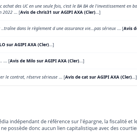
 achat des UC en une seule fois, c'est le BA BA de l'investissement en 
 en 2022
... [
Avis de chris31 sur AGIPI AXA (Cler)
...]
..traîne dans le règlement d une assurance vie...pas sérieux
... [
Avis d
LO sur AGIPI AXA (Cler)
...]
..
... [
Avis de Milo sur AGIPI AXA (Cler)
...]
er le contrat, réserve sérieuse
... [
Avis de cat sur AGIPI AXA (Cler)
...]
dia indépendant de référence sur l'épargne, la fiscalité e
e possède donc aucun lien capitalistique avec des courtier