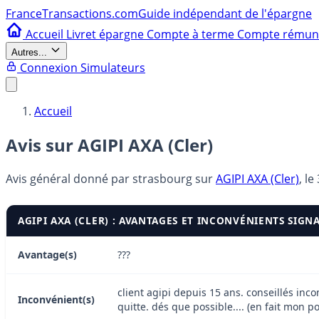
France
Transactions.com
Guide indépendant de l'épargne
Accueil
Livret épargne
Compte à terme
Compte rému
Autres...
Connexion
Simulateurs
Accueil
Avis sur AGIPI AXA (Cler)
Avis général donné par
strasbourg
sur
AGIPI AXA (Cler)
, le
AGIPI AXA (CLER) : AVANTAGES ET INCONVÉNIENTS SIGN
Avantage(s)
???
client agipi depuis 15 ans. conseillés inco
Inconvénient(s)
quitte. dés que possible.... (en fait mon po