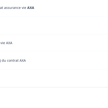
rat assurance vie
AXA
 vie AXA
t) du contrat AXA