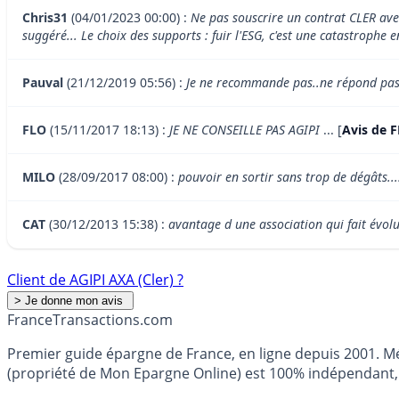
Chris31
(04/01/2023 00:00) :
Ne pas souscrire un contrat CLER avec
suggéré... Le choix des supports : fuir l'ESG, c'est une catastrophe
Pauval
(21/12/2019 05:56) :
Je ne recommande pas..ne répond pas 
FLO
(15/11/2017 18:13) :
JE NE CONSEILLE PAS AGIPI
... [
Avis de F
MILO
(28/09/2017 08:00) :
pouvoir en sortir sans trop de dégâts...
CAT
(30/12/2013 15:38) :
avantage d une association qui fait évolu
Client de AGIPI AXA (Cler) ?
France
Transactions.com
Premier guide épargne de France, en ligne depuis 2001. Mé
(propriété de Mon Epargne Online) est 100% indépendant, n