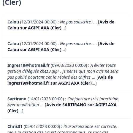
(Cler)
Calou
(12/01/2024 00:00) :
Ne pas souscrire.
... [
Avis de
Calou sur AGIPI AXA (Cler)
...]
Calou
(12/01/2024 00:00) :
Ne pas souscrire.
... [
Avis de
Calou sur AGIPI AXA (Cler)
...]
Ingres19@hotmail.fr
(09/03/2023 00:00) :
A éviter toute
gestion déléguée chez Agipi . Je pense que mon avis ne sera
pas publié pourtant c'et la réalité des chifres
... [
Avis de
ingres19@hotmail.fr sur AGIPI AXA (Cler)
...]
Sartirano
(14/01/2023 00:00) :
Conjoncture très incertaine
Avec modération
... [
Avis de SARTIRANO sur AGIPI AXA
(Cler)
...]
Chris31
(05/01/2023 00:00) :
l'eurocroissance est correcte,
mais la gestion des UC est catastrophique, ce sont des