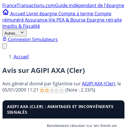
France
Transactions.com
Guide indépendant de l'épargne
Accueil
Livret épargne
Compte à terme
Compte
rémunéré
Assurance-Vie
PEA & Bourse
Epargne retraite
Impôts & Fiscalité
Autres...
Connexion
Simulateurs
Accueil
Avis sur AGIPI AXA (Cler)
Avis général donné par
Eglantine
sur
AGIPI AXA (Cler)
, le
05/01/2009 11:21
(Note :
2.33
/5)
AGIPI AXA (CLER) : AVANTAGES ET INCONVÉNIENTS
SIGNALÉS
Rendement régulier sur les fonds en