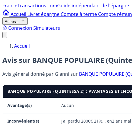
France
Transactions.com
Guide indépendant de l'épargne
Accueil
Livret épargne
Compte à terme
Compte rému
Autres...
Connexion
Simulateurs
Accueil
Avis sur BANQUE POPULAIRE (Quinte
Avis général donné par
Gianni
sur
BANQUE POPULAIRE (Qui
BANQUE POPULAIRE (QUINTESSA 2) : AVANTAGES ET INC
Avantage(s)
Aucun
Inconvénient(s)
J'ai perdu 2000€ 21%... en2 ans ma