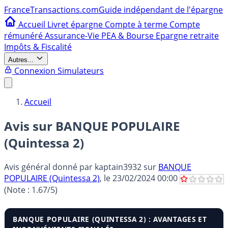
France
Transactions.com
Guide indépendant de l'épargne
Accueil
Livret épargne
Compte à terme
Compte
rémunéré
Assurance-Vie
PEA & Bourse
Epargne retraite
Impôts & Fiscalité
Autres...
Connexion
Simulateurs
Accueil
Avis sur BANQUE POPULAIRE
(Quintessa 2)
Avis général donné par
kaptain3932
sur
BANQUE
POPULAIRE (Quintessa 2)
, le
23/02/2024 00:00
(Note :
1.67
/5)
BANQUE POPULAIRE (QUINTESSA 2) : AVANTAGES ET