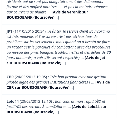
résidents qui ne sont pas obligatoirement des délinquants
fiscaux et des mafiosi notoires ..... et pas la moindre réponse
aux courriers de plainte
... [
Avis de veronik sur
BOURSOBANK (BoursoVie)
...]
JPT
(11/10/2015 20:34) :
A éviter, le service client Boursorama
est très mauvais et l' assureur n'est pas sérieux (pas de
problème sur les versements, mais quand on a besoin de faire
un rachat c'est le parcours du combattant avec des procédures
au niveau des pires banques traditionnelles et des délais de 30
jours annoncés, à voir s'ils seront respectés)
... [
Avis de jpt
sur BOURSOBANK (BoursoVie)
...]
CBR
(24/03/2012 19:05) :
Très bon produit avec une gestion
pilotée digne des grandes institutions financières !
... [
Avis de
CBR sur BOURSOBANK (BoursoVie)
...]
Lolo44
(20/02/2012 12:10) :
Bon contrat mais rapiditÃ© et
facilitÃ© des retraits Ã amÃ©liorer.
... [
Avis de Lolo44 sur
BOURSOBANK (BoursoVie)
...]