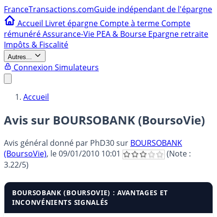
France
Transactions.com
Guide indépendant de l'épargne
Accueil
Livret épargne
Compte à terme
Compte
rémunéré
Assurance-Vie
PEA & Bourse
Epargne retraite
Impôts & Fiscalité
Autres...
Connexion
Simulateurs
Accueil
Avis sur BOURSOBANK (BoursoVie)
Avis général donné par
PhD30
sur
BOURSOBANK
(BoursoVie)
, le
09/01/2010 10:01
(Note :
3.22
/5)
BOURSOBANK (BOURSOVIE) : AVANTAGES ET
INCONVÉNIENTS SIGNALÉS