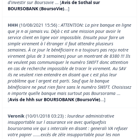
d'investir sur Boursovie
... [
Avis de Sothal sur
BOURSOBANK (BoursoVie)
...]
HHH
(10/08/2021 15:56) :
ATTENTION: La pire banque en ligne
que je n ai jamais vu. Déjà c est une mission pour avoir le
service client en ligne voir impossible. Ensuite pour faire un
simple virement à l étranger il faut attendre plusieurs
semaines. À ce jour le bénéficiaire n a toujours pas reçu notre
virement (plus de 3 semaines) pour un montrant de 8380 !!! Ils
ne veulent pas communiquer le numéro SWIFT donc attention
en cas de recherche impossible de tracer le virement. Au SAV
ils ne veulent rien entendre en disant que c est plus leur
problème que l argent est parti. Sauf que la banque
bénéficiaire ne peut rien faire sans le numéro SWIFT. Choisissez
n importe quelle banque mais surtout pas Boursorama
...
[
Avis de hhh sur BOURSOBANK (BoursoVie)
...]
Veronik
(10/01/2018 03:23) :
lourdeur administrative
insupportable sur l assurance vie avec quelquefois
boursorama vie qui s intercale en disant : generali VA refuser
votre papier ......excès de zèle insupportable pour les non