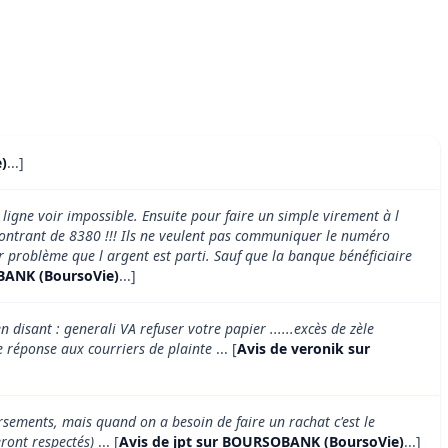
)
...]
 ligne voir impossible. Ensuite pour faire un simple virement à l
montrant de 8380 !!! Ils ne veulent pas communiquer le numéro
r problème que l argent est parti. Sauf que la banque bénéficiaire
BANK (BoursoVie)
...]
disant : generali VA refuser votre papier ......excès de zèle
e réponse aux courriers de plainte
... [
Avis de veronik sur
ersements, mais quand on a besoin de faire un rachat c'est le
ront respectés)
... [
Avis de jpt sur BOURSOBANK (BoursoVie)
...]