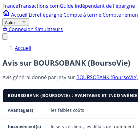
France
Transactions.com
Guide indépendant de l'épargne
Accueil
Livret épargne
Compte à terme
Compte rému
Autres...
Connexion
Simulateurs
Accueil
Avis sur BOURSOBANK (BoursoVie)
Avis général donné par
jesy
sur
BOURSOBANK (BoursoVie)
BOURSOBANK (BOURSOVIE) : AVANTAGES ET INCONVÉNIE
Avantage(s)
les faibles coûts
Inconvénient(s)
le service client, les délais de traitement