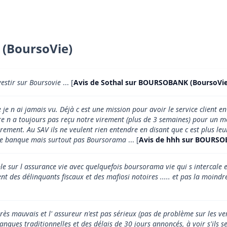
 (BoursoVie)
vestir sur Boursovie
... [
Avis de Sothal sur BOURSOBANK (BoursoVie
e n ai jamais vu. Déjà c est une mission pour avoir le service client en
aire n a toujours pas reçu notre virement (plus de 3 semaines) pour un 
rement. Au SAV ils ne veulent rien entendre en disant que c est plus leu
elle banque mais surtout pas Boursorama
... [
Avis de hhh sur BOURSO
 sur l assurance vie avec quelquefois boursorama vie qui s intercale en 
t des délinquants fiscaux et des mafiosi notoires ..... et pas la moindr
 très mauvais et l' assureur n'est pas sérieux (pas de problème sur les v
ues traditionnelles et des délais de 30 jours annoncés, à voir s'ils se