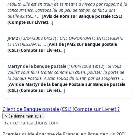
réduits. Elle est en train de se mettre à niveau par rapport à la
concourrence. Laissons lui un peu de temps, ça fait 2 ans
quelle existe...!
... [
Avis de Rom sur Banque postale (CSL)
(Compte sur Livret)
...]
JPM2
(13/04/2008 04:27) :
UNE OPPORTUNITE INTELLIGENTE
ET INTERESSANTE.
... [
Avis de JPM2 sur Banque postale
(CSL) (Compte sur Livret)
...]
Martyr de la banque postale
(10/04/2008 18:12) :
Si vous
voulez vous faire traiter comme un chien, pousser la porte de
la banque Postale. Aucun soucis du client, pas de souplesse.
...
[
Avis de Martyr de la banque Postale sur Banque postale
(CSL) (Compte sur Livret)
...]
Client de Banque postale (CSL) (Compte sur Livret) ?
France
Transactions.com
Premier guide épargne de France, en ligne depuis 2001.