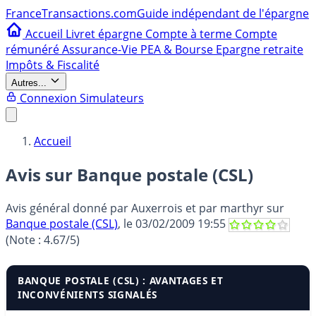
France
Transactions.com
Guide indépendant de l'épargne
Accueil
Livret épargne
Compte à terme
Compte
rémunéré
Assurance-Vie
PEA & Bourse
Epargne retraite
Impôts & Fiscalité
Autres...
Connexion
Simulateurs
Accueil
Avis sur Banque postale (CSL)
Avis général donné par
Auxerrois et par marthyr
sur
Banque postale (CSL)
, le
03/02/2009 19:55
(Note :
4.67
/5)
BANQUE POSTALE (CSL) : AVANTAGES ET
INCONVÉNIENTS SIGNALÉS