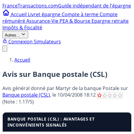
France
Transactions.com
Guide indépendant de l'épargne
Accueil
Livret épargne
Compte à terme
Compte
rémunéré
Assurance-Vie
PEA & Bourse
Epargne retraite
Impôts & Fiscalité
Autres...
Connexion
Simulateurs
Accueil
Avis sur Banque postale (CSL)
Avis général donné par
Martyr de la banque Postale
sur
Banque postale (CSL)
, le
10/04/2008 18:12
(Note :
1.17
/5)
BANQUE POSTALE (CSL) : AVANTAGES ET
INCONVÉNIENTS SIGNALÉS