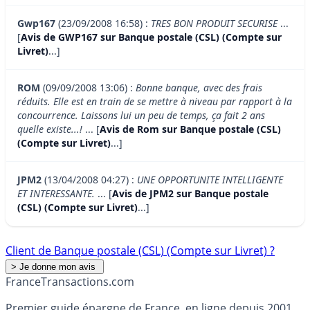
Gwp167
(23/09/2008 16:58) :
TRES BON PRODUIT SECURISE
...
[
Avis de GWP167 sur Banque postale (CSL) (Compte sur
Livret)
...]
ROM
(09/09/2008 13:06) :
Bonne banque, avec des frais
réduits. Elle est en train de se mettre à niveau par rapport à la
concourrence. Laissons lui un peu de temps, ça fait 2 ans
quelle existe...!
... [
Avis de Rom sur Banque postale (CSL)
(Compte sur Livret)
...]
JPM2
(13/04/2008 04:27) :
UNE OPPORTUNITE INTELLIGENTE
ET INTERESSANTE.
... [
Avis de JPM2 sur Banque postale
(CSL) (Compte sur Livret)
...]
Client de Banque postale (CSL) (Compte sur Livret) ?
France
Transactions.com
Premier guide épargne de France, en ligne depuis 2001.