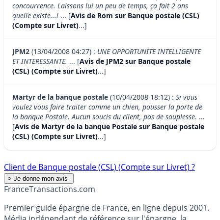
concourrence. Laissons lui un peu de temps, ça fait 2 ans
quelle existe...!
... [
Avis de Rom sur Banque postale (CSL)
(Compte sur Livret)
...]
JPM2
(13/04/2008 04:27) :
UNE OPPORTUNITE INTELLIGENTE
ET INTERESSANTE.
... [
Avis de JPM2 sur Banque postale
(CSL) (Compte sur Livret)
...]
Martyr de la banque postale
(10/04/2008 18:12) :
Si vous
voulez vous faire traiter comme un chien, pousser la porte de
la banque Postale. Aucun soucis du client, pas de souplesse.
...
[
Avis de Martyr de la banque Postale sur Banque postale
(CSL) (Compte sur Livret)
...]
Client de Banque postale (CSL) (Compte sur Livret) ?
France
Transactions.com
Premier guide épargne de France, en ligne depuis 2001.
Média indépendant de référence sur l'épargne, la