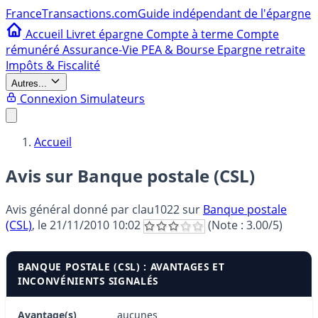
France
Transactions.com
Guide indépendant de l'épargne
Accueil
Livret épargne
Compte à terme
Compte
rémunéré
Assurance-Vie
PEA & Bourse
Epargne retraite
Impôts & Fiscalité
Autres...
Connexion
Simulateurs
Accueil
Avis sur Banque postale (CSL)
Avis général donné par
clau1022
sur
Banque postale
(CSL)
, le
21/11/2010 10:02
(Note :
3.00
/5)
BANQUE POSTALE (CSL) : AVANTAGES ET
INCONVÉNIENTS SIGNALÉS
Avantage(s)
aucunes