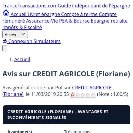
France
Transactions.com
Guide indépendant de l'épargne
Accueil
Livret épargne
Compte à terme
Compte
rémunéré
Assurance-Vie
PEA & Bourse
Epargne retraite
Impôts & Fiscalité
Autres...
Connexion
Simulateurs
Accueil
Avis sur CREDIT AGRICOLE (Floriane)
Avis général donné par
Pol
sur
CREDIT AGRICOLE
(Floriane)
, le
11/03/2019 20:55
(Note :
1.00
/5)
CREDIT AGRICOLE (FLORIANE) : AVANTAGES ET
INCONVÉNIENTS SIGNALÉS
Avantage(s)
Très mauvais