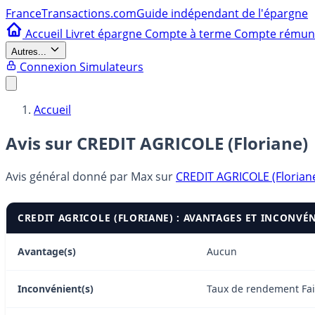
France
Transactions.com
Guide indépendant de l'épargne
Accueil
Livret épargne
Compte à terme
Compte rému
Autres...
Connexion
Simulateurs
Accueil
Avis sur CREDIT AGRICOLE (Floriane)
Avis général donné par
Max
sur
CREDIT AGRICOLE (Florian
CREDIT AGRICOLE (FLORIANE) : AVANTAGES ET INCONVÉ
Avantage(s)
Aucun
Inconvénient(s)
Taux de rendement Faib