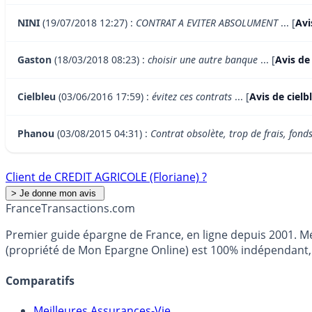
NINI
(19/07/2018 12:27) :
CONTRAT A EVITER ABSOLUMENT
... [
Avi
Gaston
(18/03/2018 08:23) :
choisir une autre banque
... [
Avis de
Cielbleu
(03/06/2016 17:59) :
évitez ces contrats
... [
Avis de ciel
Phanou
(03/08/2015 04:31) :
Contrat obsolète, trop de frais, fonds
Client de CREDIT AGRICOLE (Floriane) ?
France
Transactions.com
Premier guide épargne de France, en ligne depuis 2001. Mé
(propriété de Mon Epargne Online) est 100% indépendant, n
Comparatifs
Meilleures Assurances-Vie