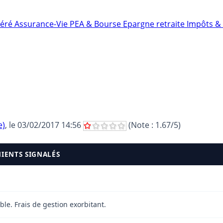
néré
Assurance-Vie
PEA & Bourse
Epargne retraite
Impôts & 
e)
, le
03/02/2017 14:56
(Note :
1.67
/5)
NIENTS SIGNALÉS
le. Frais de gestion exorbitant.