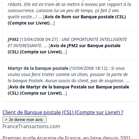
réduits. Elle est en train de se mettre à niveau par rapport à la
concourrence. Laissons lui un peu de temps, ça fait 2 ans
quelle existe...!
... [
Avis de Rom sur Banque postale (CSL)
(Compte sur Livret)
...]
JPM2
(13/04/2008 04:27) :
UNE OPPORTUNITE INTELLIGENTE
ET INTERESSANTE.
... [
Avis de JPM2 sur Banque postale
(CSL) (Compte sur Livret)
...]
Martyr de la banque postale
(10/04/2008 18:12) :
Si vous
voulez vous faire traiter comme un chien, pousser la porte de
la banque Postale. Aucun soucis du client, pas de souplesse.
...
[
Avis de Martyr de la banque Postale sur Banque postale
(CSL) (Compte sur Livret)
...]
Client de Banque postale (CSL) (Compte sur Livret) ?
France
Transactions.com
Premier guide épargne de France, en ligne depuis 2001.