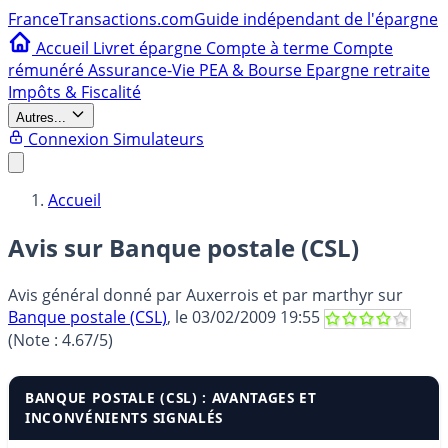
France
Transactions.com
Guide indépendant de l'épargne
Accueil
Livret épargne
Compte à terme
Compte
rémunéré
Assurance-Vie
PEA & Bourse
Epargne retraite
Impôts & Fiscalité
Autres...
Connexion
Simulateurs
Accueil
Avis sur Banque postale (CSL)
Avis général donné par
Auxerrois et par marthyr
sur
Banque postale (CSL)
, le
03/02/2009 19:55
(Note :
4.67
/5)
BANQUE POSTALE (CSL) : AVANTAGES ET
INCONVÉNIENTS SIGNALÉS