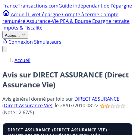
France
Transactions.com
Guide indépendant de l'épargne
Accueil
Livret épargne
Compte à terme
Compte
rémunéré
Assurance-Vie
PEA & Bourse
Epargne retraite
Impôts & Fiscalité
Autres...
Connexion
Simulateurs
Accueil
Avis sur DIRECT ASSURANCE (Direct
Assurance Vie)
Avis général donné par
lolo
sur
DIRECT ASSURANCE
(Direct Assurance Vie)
, le
28/07/2010 08:22
(Note :
2.67
/5)
DIRECT ASSURANCE (DIRECT ASSURANCE VIE) :