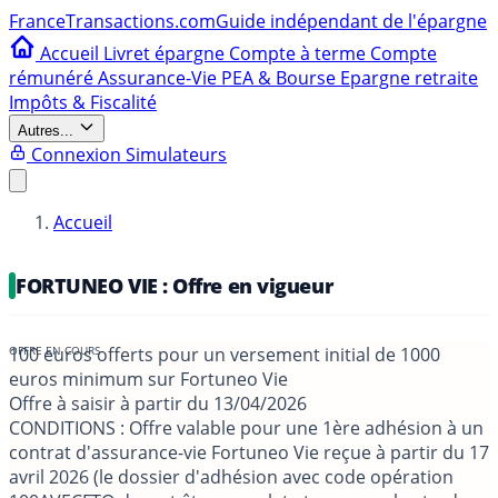
France
Transactions.com
Guide indépendant de l'épargne
Accueil
Livret épargne
Compte à terme
Compte
rémunéré
Assurance-Vie
PEA & Bourse
Epargne retraite
Impôts & Fiscalité
Autres...
Connexion
Simulateurs
Accueil
FORTUNEO VIE : Offre en vigueur
100 euros offerts pour un versement initial de 1000
euros minimum sur Fortuneo Vie
Offre à saisir à partir du
13/04/2026
CONDITIONS
: Offre valable pour une 1ère adhésion à un
contrat d'assurance-vie Fortuneo Vie reçue à partir du 17
avril 2026 (le dossier d'adhésion avec code opération