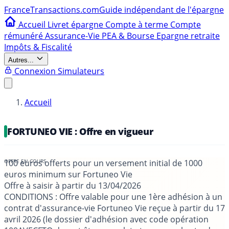
France
Transactions.com
Guide indépendant de l'épargne
Accueil
Livret épargne
Compte à terme
Compte
rémunéré
Assurance-Vie
PEA & Bourse
Epargne retraite
Impôts & Fiscalité
Autres...
Connexion
Simulateurs
Accueil
FORTUNEO VIE : Offre en vigueur
100 euros offerts pour un versement initial de 1000
euros minimum sur Fortuneo Vie
Offre à saisir à partir du
13/04/2026
CONDITIONS
: Offre valable pour une 1ère adhésion à un
contrat d'assurance-vie Fortuneo Vie reçue à partir du 17
avril 2026 (le dossier d'adhésion avec code opération