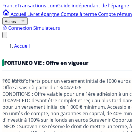
France
Transactions.com
Guide indépendant de l'épargne
Accueil
Livret épargne
Compte à terme
Compte rému
Autres...
Connexion
Simulateurs
Accueil
FORTUNEO VIE : Offre en vigueur
100 euros offerts pour un versement initial de 1000 euro
Offre à saisir à partir du
13/04/2026
CONDITIONS
: Offre valable pour une 1ère adhésion à un c
100AVECFTO devant être complet et reçu au plus tard dans 
pour un versement initial de 1 000 € minimum. Accessible
en unités de compte, non garanties en capital, de 40% min
d'investir à 100% sur le fonds en euros Suravenir Opportu
INFOS
: Suravenir se réserve le droit de mettre un terme, 