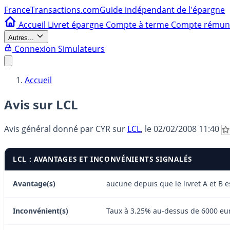
France
Transactions.com
Guide indépendant de l'épargne
Accueil
Livret épargne
Compte à terme
Compte rému
Autres...
Connexion
Simulateurs
Accueil
Avis sur LCL
Avis général donné par
CYR
sur
LCL
, le
02/02/2008 11:40
LCL : AVANTAGES ET INCONVÉNIENTS SIGNALÉS
Avantage(s)
aucune depuis que le livret A et B e
Inconvénient(s)
Taux à 3.25% au-dessus de 6000 eur