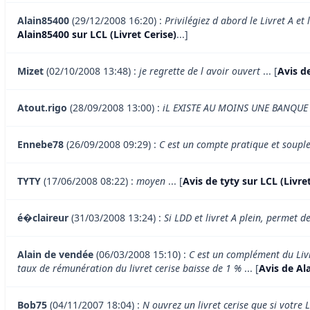
Alain85400
(29/12/2008 16:20) :
Privilégiez d abord le Livret A et
Alain85400 sur LCL (Livret Cerise)
...]
Mizet
(02/10/2008 13:48) :
je regrette de l avoir ouvert
... [
Avis de
Atout.rigo
(28/09/2008 13:00) :
iL EXISTE AU MOINS UNE BANQUE 
Ennebe78
(26/09/2008 09:29) :
C est un compte pratique et souple
TYTY
(17/06/2008 08:22) :
moyen
... [
Avis de tyty sur LCL (Livre
é�claireur
(31/03/2008 13:24) :
Si LDD et livret A plein, permet 
Alain de vendée
(06/03/2008 15:10) :
C est un complément du Livr
taux de rémunération du livret cerise baisse de 1 %
... [
Avis de Al
Bob75
(04/11/2007 18:04) :
N ouvrez un livret cerise que si votre