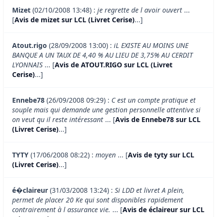
Mizet
(02/10/2008 13:48) :
je regrette de l avoir ouvert
...
[
Avis de mizet sur LCL (Livret Cerise)
...]
Atout.rigo
(28/09/2008 13:00) :
iL EXISTE AU MOINS UNE
BANQUE A UN TAUX DE 4,40 % AU LIEU DE 3,75% AU CERDIT
LYONNAIS
... [
Avis de ATOUT.RIGO sur LCL (Livret
Cerise)
...]
Ennebe78
(26/09/2008 09:29) :
C est un compte pratique et
souple mais qui demande une gestion personnelle attentive si
on veut qu il reste intéressant
... [
Avis de Ennebe78 sur LCL
(Livret Cerise)
...]
TYTY
(17/06/2008 08:22) :
moyen
... [
Avis de tyty sur LCL
(Livret Cerise)
...]
é�claireur
(31/03/2008 13:24) :
Si LDD et livret A plein,
permet de placer 20 Ke qui sont disponibles rapidement
contrairement à l assurance vie.
... [
Avis de éclaireur sur LCL