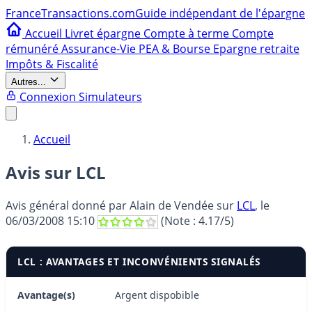
France
Transactions.com
Guide indépendant de l'épargne
Accueil
Livret épargne
Compte à terme
Compte
rémunéré
Assurance-Vie
PEA & Bourse
Epargne retraite
Impôts & Fiscalité
Autres...
Connexion
Simulateurs
Accueil
Avis sur LCL
Avis général donné par
Alain de Vendée
sur
LCL
, le
06/03/2008 15:10
(Note :
4.17
/5)
LCL : AVANTAGES ET INCONVÉNIENTS SIGNALÉS
Avantage(s)
Argent dispobible