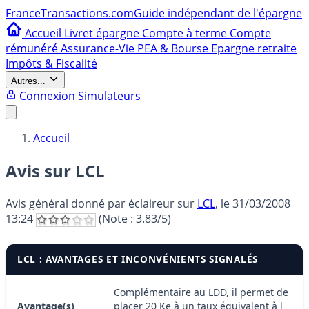
France
Transactions.com
Guide indépendant de l'épargne
Accueil
Livret épargne
Compte à terme
Compte
rémunéré
Assurance-Vie
PEA & Bourse
Epargne retraite
Impôts & Fiscalité
Autres...
Connexion
Simulateurs
Accueil
Avis sur LCL
Avis général donné par
éclaireur
sur
LCL
, le
31/03/2008
13:24
(Note :
3.83
/5)
LCL : AVANTAGES ET INCONVÉNIENTS SIGNALÉS
Complémentaire au LDD, il permet de
Avantage(s)
placer 20 Ke à un taux équivalent à l