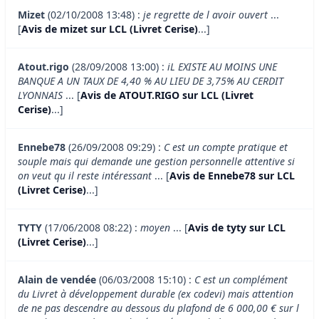
Mizet
(02/10/2008 13:48) :
je regrette de l avoir ouvert
...
[
Avis de mizet sur LCL (Livret Cerise)
...]
Atout.rigo
(28/09/2008 13:00) :
iL EXISTE AU MOINS UNE
BANQUE A UN TAUX DE 4,40 % AU LIEU DE 3,75% AU CERDIT
LYONNAIS
... [
Avis de ATOUT.RIGO sur LCL (Livret
Cerise)
...]
Ennebe78
(26/09/2008 09:29) :
C est un compte pratique et
souple mais qui demande une gestion personnelle attentive si
on veut qu il reste intéressant
... [
Avis de Ennebe78 sur LCL
(Livret Cerise)
...]
TYTY
(17/06/2008 08:22) :
moyen
... [
Avis de tyty sur LCL
(Livret Cerise)
...]
Alain de vendée
(06/03/2008 15:10) :
C est un complément
du Livret à développement durable (ex codevi) mais attention
de ne pas descendre au dessous du plafond de 6 000,00 € sur l