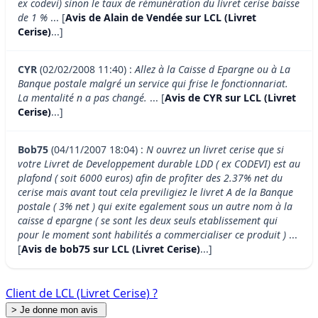
ex codevi) sinon le taux de rémunération du livret cerise baisse
de 1 %
... [
Avis de Alain de Vendée sur LCL (Livret
Cerise)
...]
CYR
(02/02/2008 11:40) :
Allez à la Caisse d Epargne ou à La
Banque postale malgré un service qui frise le fonctionnariat.
La mentalité n a pas changé.
... [
Avis de CYR sur LCL (Livret
Cerise)
...]
Bob75
(04/11/2007 18:04) :
N ouvrez un livret cerise que si
votre Livret de Developpement durable LDD ( ex CODEVI) est au
plafond ( soit 6000 euros) afin de profiter des 2.37% net du
cerise mais avant tout cela previligiez le livret A de la Banque
postale ( 3% net ) qui exite egalement sous un autre nom à la
caisse d epargne ( se sont les deux seuls etablissement qui
pour le moment sont habilités a commercialiser ce produit )
...
[
Avis de bob75 sur LCL (Livret Cerise)
...]
Client de LCL (Livret Cerise) ?